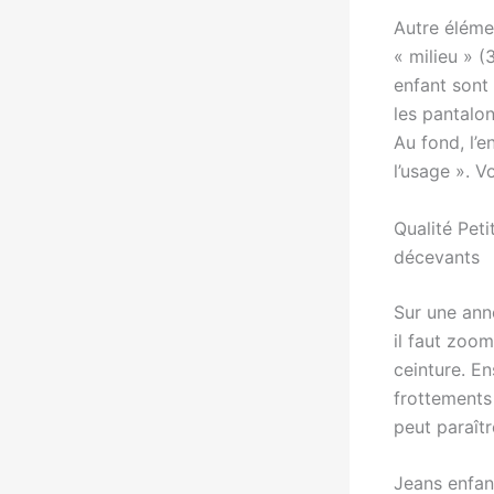
Autre élémen
« milieu » (
enfant sont 
les pantalon
Au fond, l’e
l’usage ». V
Qualité Peti
décevants
Sur une anno
il faut zoo
ceinture. En
frottements
peut paraîtr
Jeans enfan