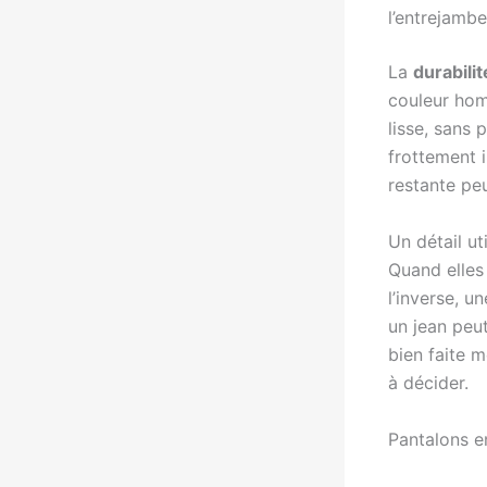
l’entrejambe
La
durabilit
couleur hom
lisse, sans 
frottement i
restante peu
Un détail ut
Quand elles
l’inverse, u
un jean peu
bien faite m
à décider.
Pantalons enf