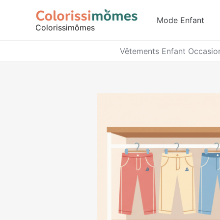
Aller
au
Mode Enfant
Colorissimômes
contenu
Vêtements Enfant Occasio