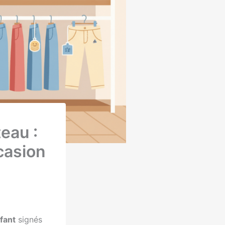
eau :
casion
fant
signés