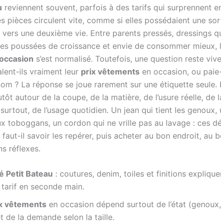
u
reviennent souvent, parfois à des tarifs qui surprennent e
s pièces circulent vite, comme si elles possédaient une sor
 vers une deuxième vie. Entre parents pressés, dressings q
es poussées de croissance et envie de consommer mieux, l
occasion
s’est normalisé. Toutefois, une question reste vive
lent-ils vraiment leur
prix vêtements
en occasion, ou paie
nom ? La réponse se joue rarement sur une étiquette seule. 
utôt autour de la coupe, de la matière, de l’usure réelle, de 
 surtout, de l’usage quotidien. Un jean qui tient les genoux,
ux toboggans, un cordon qui ne vrille pas au lavage : ces dé
 faut-il savoir les repérer, puis acheter au bon endroit, au
s réflexes.
é Petit Bateau
: coutures, denim, toiles et finitions expliqu
 tarif en seconde main.
ix vêtements
en occasion dépend surtout de l’état (genoux, 
et de la demande selon la taille.