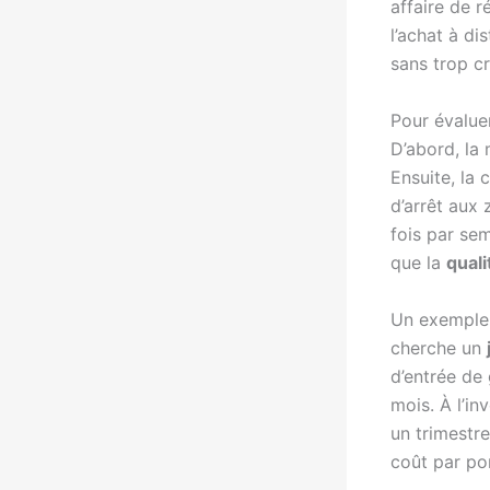
affaire de r
l’achat à d
sans trop cr
Pour évaluer
D’abord, la 
Ensuite, la 
d’arrêt aux 
fois par sem
que la
quali
Un exemple c
cherche un
d’entrée de
mois. À l’i
un trimestre
coût par por