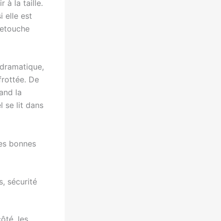
 à la taille.
i elle est
 retouche
s dramatique,
frottée. De
and la
l se lit dans
les bonnes
, sécurité
ôté, les