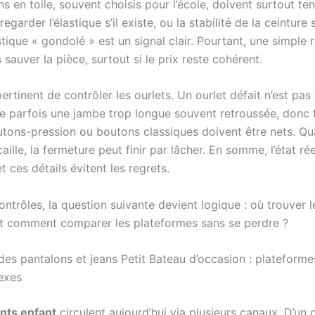
s en toile, souvent choisis pour l’école, doivent surtout tenir
regarder l’élastique s’il existe, ou la stabilité de la ceinture s
stique « gondolé » est un signal clair. Pourtant, une simple
 sauver la pièce, surtout si le prix reste cohérent.
 pertinent de contrôler les ourlets. Un ourlet défait n’est pa
èle parfois une jambe trop longue souvent retroussée, donc 
outons-pression ou boutons classiques doivent être nets. Qu
caille, la fermeture peut finir par lâcher. En somme, l’état rée
et ces détails évitent les regrets.
ntrôles, la question suivante devient logique : où trouver 
t comment comparer les plateformes sans se perdre ?
es pantalons et jeans Petit Bateau d’occasion : plateformes
lexes
nts enfant
circulent aujourd’hui via plusieurs canaux. D’un c