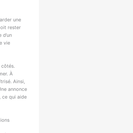
garder une
it rester
e d’un
e vie
 côtés.
mer. À
risé. Ainsi,
 Une annonce
 ce qui aide
tions