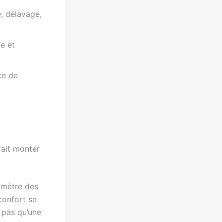
, délavage,
e et
ce de
fait monter
omètre des
 confort se
t pas qu’une