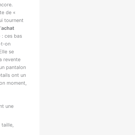
ncore.
te de «
ui tournent
’
achat
 : ces bas
-t-on
Elle se
la revente
 un pantalon
tails ont un
 bon moment,
ent une
taille,