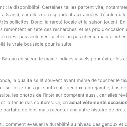
t : la disponibilité. Certaines tailles partent vite, notamme
3 à 8 ans), car elles correspondent aux années d’école où l
très sollicités. Donc, la rareté locale et la saison jouent. E
s remontent en tête des recherches, et les prix d’occasion s
njeu n’est pas seulement « cher ou pas cher », mais « cohér
oilà la vraie boussole pour la suite.
t Bateau en seconde main : indices visuels pour éviter les a
nce, la qualité se lit souvent avant même de toucher le tis
mer sur les zones qui souffrent : genoux, entrejambe, bas de
suite, les photos de l’intérieur comptent aussi, car elles révè
 et la tenue des coutures. Or, en
achat vêtements occasio
e parfaite de loin, mais raconter une autre histoire de près.
t : comment évaluer la durabilité au niveau des genoux et 