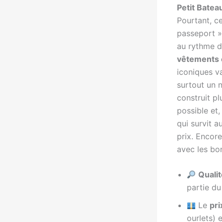
Petit Batea
Pourtant, ce
passeport »
au rythme d
vêtements 
iconiques va
surtout un 
construit pl
possible et,
qui survit a
prix. Encore
avec les bon
Qualit
partie du
Le
pr
ourlets) 