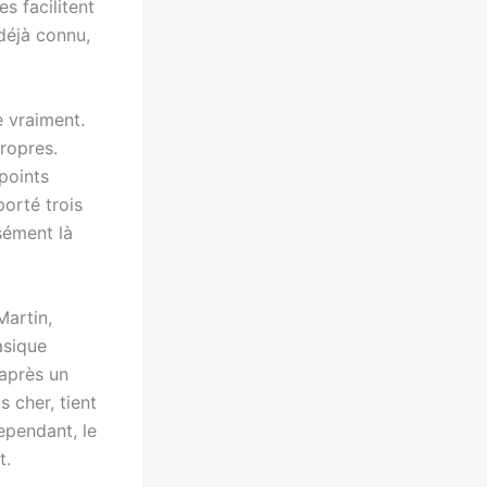
s facilitent
déjà connu,
e vraiment.
propres.
 points
porté trois
isément là
Martin,
asique
 après un
s cher, tient
ependant, le
t.