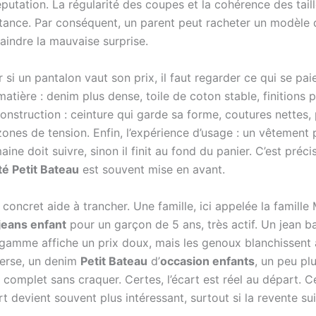
éputation. La régularité des coupes et la cohérence des taille
istance. Par conséquent, un parent peut racheter un modèle 
aindre la mauvaise surprise.
 si un pantalon vaut son prix, il faut regarder ce qui se pai
matière : denim plus dense, toile de coton stable, finitions 
construction : ceinture qui garde sa forme, coutures nettes,
zones de tension. Enfin, l’expérience d’usage : un vêtement 
aine doit suivre, sinon il finit au fond du panier. C’est préc
té Petit Bateau
est souvent mise en avant.
oncret aide à trancher. Une famille, ici appelée la famille 
jeans enfant
pour un garçon de 5 ans, très actif. Un jean b
 gamme affiche un prix doux, mais les genoux blanchissent
nverse, un denim
Petit Bateau
d’
occasion enfants
, un peu plu
 complet sans craquer. Certes, l’écart est réel au départ. C
t devient souvent plus intéressant, surtout si la revente sui