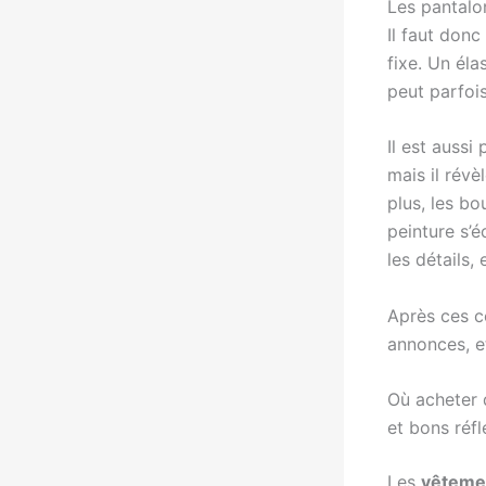
Les pantalon
Il faut donc 
fixe. Un éla
peut parfois
Il est aussi
mais il rév
plus, les b
peinture s’é
les détails, 
Après ces co
annonces, e
Où acheter d
et bons réf
Les
vêteme