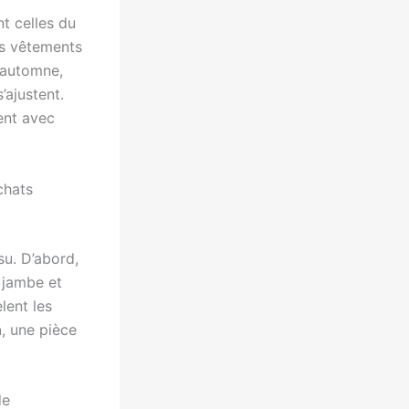
nt celles du
es vêtements
n automne,
’ajustent.
ent avec
chats
su. D’abord,
 jambe et
lent les
n
, une pièce
de