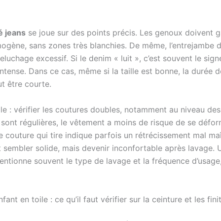
é jeans
se joue sur des points précis. Les genoux doivent 
ogène, sans zones très blanchies. De même, l’entrejambe do
peluchage excessif. Si le denim « luit », c’est souvent le sign
ntense. Dans ce cas, même si la taille est bonne, la durée d
t être courte.
ile : vérifier les coutures doubles, notamment au niveau des
 sont régulières, le vêtement a moins de risque de se défor
ne couture qui tire indique parfois un rétrécissement mal maît
t sembler solide, mais devenir inconfortable après lavage.
entionne souvent le type de lavage et la fréquence d’usage,
ant en toile : ce qu’il faut vérifier sur la ceinture et les fini