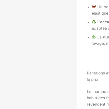
Un bon
élastique
L’
occa
adaptée a
La
dur
lavage, m
Pantalons e
le prix
Le marché 
habitudes fa
revendent 