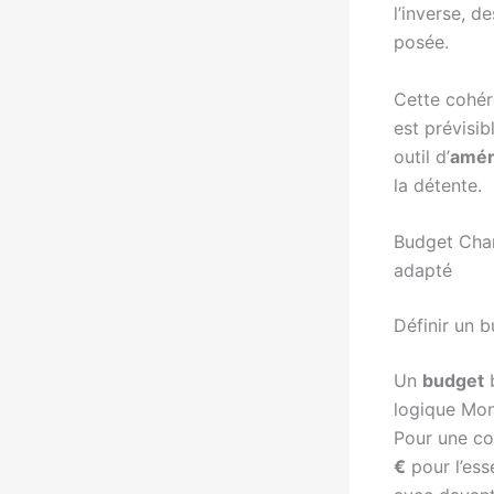
l’inverse, d
posée.
Cette cohére
est prévisib
outil d’
amé
la détente.
Budget Chamb
adapté
Définir un b
Un
budget
b
logique Mont
Pour une co
€
pour l’ess