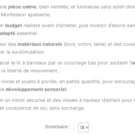
 une
pièce calme
, bien ventilée, et lumineuse sans soleil dir
Montessori apaisante.
un
budget
réaliste avant d’acheter, puis investir d’abord dan
 adapté
essentiel.
sur des
matériaux naturels
(bois, coton, laine) et des cou
er la surstimulation.
cer le lit à barreaux par un couchage bas pour soutenir l’
a
 la liberté de mouvement.
livres et jouets à portée, en petite quantité, pour encourag
 le
développement sensoriel
.
er un miroir sécurisé et des visuels à hauteur d’enfant pour 
 et conscience de soi, sans surcharge.
Sommaire :