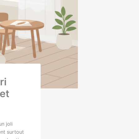
ri
et
n joli
ent surtout