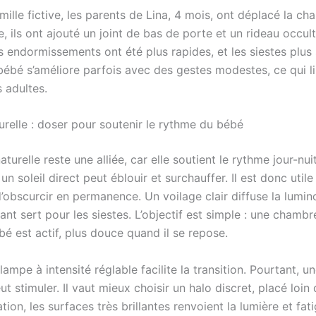
ille fictive, les parents de Lina, 4 mois, ont déplacé la c
e, ils ont ajouté un joint de bas de porte et un rideau occult
es endormissements ont été plus rapides, et les siestes plus 
bébé s’améliore parfois avec des gestes modestes, ce qui li
s adultes.
urelle : doser pour soutenir le rythme du bébé
aturelle reste une alliée, car elle soutient le rythme jour-nuit
n soleil direct peut éblouir et surchauffer. Il est donc utile d
’obscurcir en permanence. Un voilage clair diffuse la lumino
ant sert pour les siestes. L’objectif est simple : une chamb
é est actif, plus douce quand il se repose.
 lampe à intensité réglable facilite la transition. Pourtant, un
ut stimuler. Il vaut mieux choisir un halo discret, placé loin
ion, les surfaces très brillantes renvoient la lumière et fat