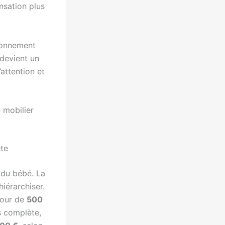
ensation plus
ronnement
 devient un
’attention et
 mobilier
ète
e du bébé. La
hiérarchiser.
tour de
500
us complète,