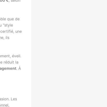
00 €
, selon
able que de
u “style
certifié, une
e, ils
ment, éveil.
 réduit la
agement
. À
asion. Les
onnel,