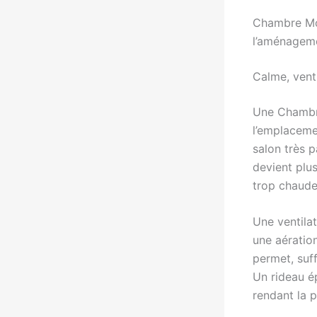
Chambre Mon
l’aménagem
Calme, venti
Une Chambre
l’emplaceme
salon très p
devient plu
trop chaude
Une ventilat
une aération
permet, suf
Un rideau ép
rendant la p