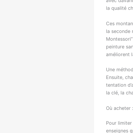
avec davant
la qualité ch
Ces montant
la seconde 
Montessori” 
peinture san
améliorent l
Une méthode
Ensuite, ch
tentation d’a
la clé, la 
Où acheter 
Pour limite
enseignes gr