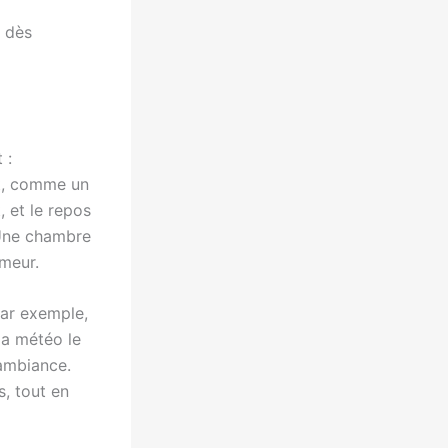
e dès
 :
it, comme un
, et le repos
 Une chambre
umeur.
Par exemple,
la météo le
’ambiance.
s, tout en