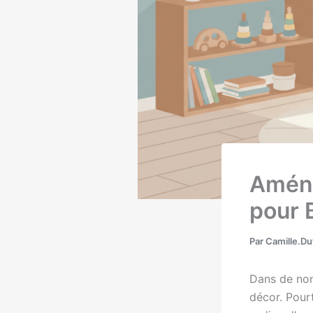
Aména
pour 
Par
Camille.D
Dans de nom
décor. Pourta