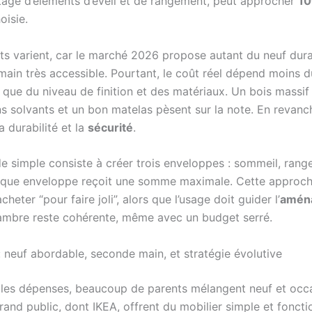
age d’éléments d’éveil et de rangement, peut approcher
10
oisie.
s varient, car le marché 2026 propose autant du neuf dur
main très accessible. Pourtant, le coût réel dépend moins d
que du niveau de finition et des matériaux. Un bois massif 
s solvants et un bon matelas pèsent sur la note. En revanch
a durabilité et la
sécurité
.
 simple consiste à créer trois enveloppes : sommeil, range
aque enveloppe reçoit une somme maximale. Cette approche
cheter “pour faire joli”, alors que l’usage doit guider l’
amén
chambre reste cohérente, même avec un budget serré.
: neuf abordable, seconde main, et stratégie évolutive
r les dépenses, beaucoup de parents mélangent neuf et occ
and public, dont IKEA, offrent du mobilier simple et foncti