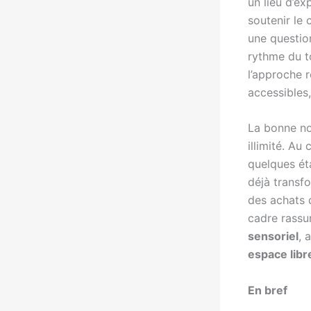
un lieu d’ex
soutenir le 
une questio
rythme du to
l’approche 
accessibles,
La bonne no
illimité. Au
quelques ét
déjà transf
des achats d
cadre rassu
sensoriel
, 
espace libr
En bref