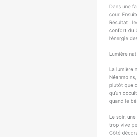
Dans une fam
cour. Ensuit
Résultat : l
confort du 
l’énergie de
Lumière nat
La lumière n
Néanmoins, u
plutôt que d
qu’un occult
quand le béb
Le soir, une
trop vive pe
Côté décorat