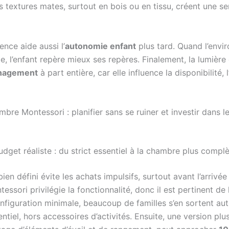
es textures mates, surtout en bois ou en tissu, créent une s
nce aide aussi l’
autonomie enfant
plus tard. Quand l’envi
le, l’enfant repère mieux ses repères. Finalement, la lumière
nagement
à part entière, car elle influence la disponibilité, l
re Montessori : planifier sans se ruiner et investir dans le
udget réaliste : du strict essentiel à la chambre plus compl
ien défini évite les achats impulsifs, surtout avant l’arrivé
essori privilégie la fonctionnalité, donc il est pertinent de 
nfiguration minimale, beaucoup de familles s’en sortent au
entiel, hors accessoires d’activités. Ensuite, une version pl