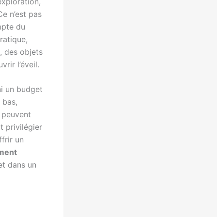
exploration,
Ce n’est pas
mpte du
ratique,
e, des objets
rir l’éveil.
ni un budget
 bas,
e peuvent
 privilégier
frir un
ment
et dans un