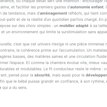
périence, où chaque détail sert une intention : encourager l’
calme, et faciliter les premiers gestes d’
autonomie enfant
. 
n de tendance, mais d’
aménagement
réfléchi, qui tient co
ut-petit et de la réalité d’un quotidien parfois chargé. En p
repose sur des choix simples : un
mobilier adapté
à sa taill
 et un environnement qui limite la surstimulation sans appauv
uvelle, c’est que cet univers n’exige ni une pièce immense 
 contraire, la cohérence prime sur l’accumulation. Un matelas
agères basses, des matières saines et une circulation fluid
ormer l’espace. Et comme la chambre évolue vite, mieux vaut
urables et modulables. Le fil conducteur reste le même : of
rant, pensé pour la
sécurité
, mais aussi pour le
développe
afin que le bébé puisse grandir en confiance, à son rythme, 
e
qui a du sens.