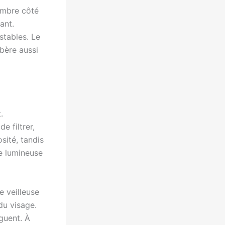
hambre côté
ant.
stables. Le
bère aussi
.
e filtrer,
sité, tandis
re lumineuse
e veilleuse
 du visage.
iguent. À